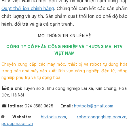
HTV Việt Nam là một đơn vị uy tín với nhiều năm cung cấp
Quạt thổi ion chính hãng
. Chúng tôi cam kết các sản phẩm
chất lượng và uy tín. Sản phẩm quạt thổi ion có chế độ bảo
hành, đổi trả và giá cả cạnh tranh.
MỌI THÔNG TIN XIN LIÊN HỆ
CÔNG TY CỔ PHẦN CÔNG NGHIỆP VÀ THƯƠNG MẠI HTV
VIỆT NAM
Chuyên cung cấp các máy móc, thiết bị và robot tự động hóa
trong các nhà máy sản xuất lĩnh vực công nghiệp điện tử, công
nghiệp phụ trợ và tự động hóa.
🏭Địa chỉ:
Tuyến số 2, khu công nghiệp Lai Xá, Kim Chung, Hoài
Đức, Hà Nội
☎︎Hotline:
024 8588 3625
Email:
htvtools@gmail.com
🌐Website:
htvtools.com
,
robotcongnghiep.com.vn
,
pogopin.com.vn