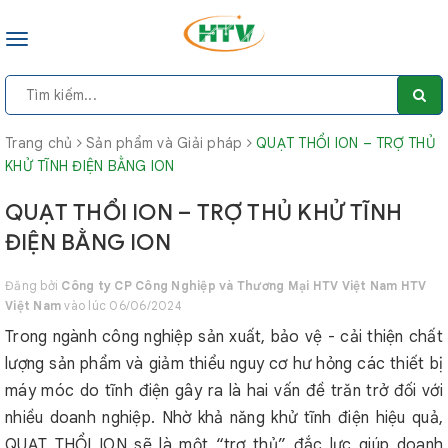
Toggle
navigation
Trang chủ
Sản phẩm và Giải pháp
QUẠT THỔI ION – TRỢ THỦ
KHỬ TĨNH ĐIỆN BẰNG ION
QUẠT THỔI ION – TRỢ THỦ KHỬ TĨNH
ĐIỆN BẰNG ION
Đăng bởi
Công ty CP Công Nghiệp và Thương Mại HTV Việt Nam HTV
Việt Nam
vào lúc 06/06/2024
Trong ngành công nghiệp sản xuất, bảo vệ - cải thiện chất
lượng sản phẩm và giảm thiểu nguy cơ hư hỏng các thiết bị
máy móc do tĩnh điện gây ra là hai vấn đề trăn trở đối với
nhiều doanh nghiệp. Nhờ khả năng khử tĩnh điện hiệu quả,
QUẠT THỔI ION sẽ là một “trợ thủ” đắc lực giúp doanh