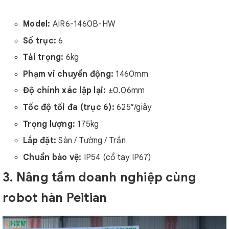
Model:
AIR6-1460B-HW
Số trục:
6
Tải trọng:
6kg
Phạm vi chuyển động:
1460mm
Độ chính xác lặp lại:
±0.06mm
Tốc độ tối đa (trục 6):
625°/giây
Trọng lượng:
175kg
Lắp đặt:
Sàn / Tường / Trần
Chuẩn bảo vệ:
IP54 (cổ tay IP67)
3. Nâng tầm doanh nghiệp cùng
robot hàn Peitian