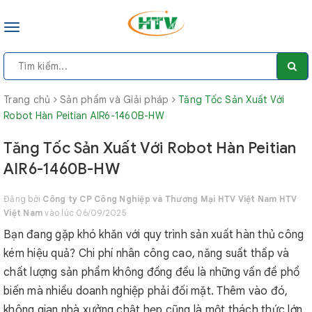
Toggle
navigation
Trang chủ
Sản phẩm và Giải pháp
Tăng Tốc Sản Xuất Với
Robot Hàn Peitian AIR6-1460B-HW
Tăng Tốc Sản Xuất Với Robot Hàn Peitian
AIR6-1460B-HW
Đăng bởi
Công ty CP Công Nghiệp và Thương Mại HTV Việt Nam HTV
Việt Nam
vào lúc 06/09/2025
Bạn đang gặp khó khăn với quy trình sản xuất hàn thủ công
kém hiệu quả? Chi phí nhân công cao, năng suất thấp và
chất lượng sản phẩm không đồng đều là những vấn đề phổ
biến mà nhiều doanh nghiệp phải đối mặt. Thêm vào đó,
không gian nhà xưởng chật hẹp cũng là một thách thức lớn.