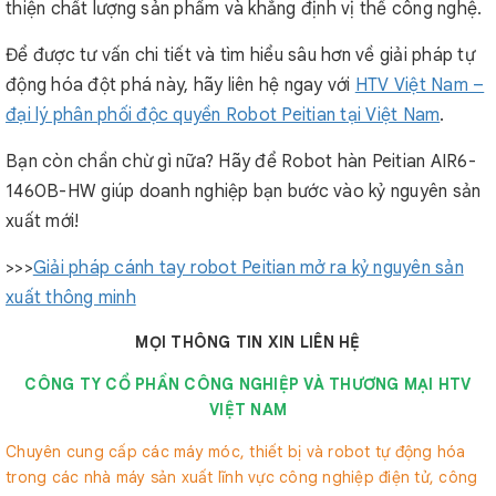
thiện chất lượng sản phẩm và khẳng định vị thế công nghệ.
Để được tư vấn chi tiết và tìm hiểu sâu hơn về giải pháp tự
động hóa đột phá này, hãy liên hệ ngay với
HTV Việt Nam –
đại lý phân phối độc quyền Robot Peitian tại Việt Nam
.
Bạn còn chần chừ gì nữa? Hãy để Robot hàn Peitian AIR6-
1460B-HW giúp doanh nghiệp bạn bước vào kỷ nguyên sản
xuất mới!
>>>
Giải pháp cánh tay robot Peitian mở ra kỷ nguyên sản
xuất thông minh
MỌI THÔNG TIN XIN LIÊN HỆ
CÔNG TY CỔ PHẦN CÔNG NGHIỆP VÀ THƯƠNG MẠI HTV
VIỆT NAM
Chuyên cung cấp các máy móc, thiết bị và robot tự động hóa
trong các nhà máy sản xuất lĩnh vực công nghiệp điện tử, công