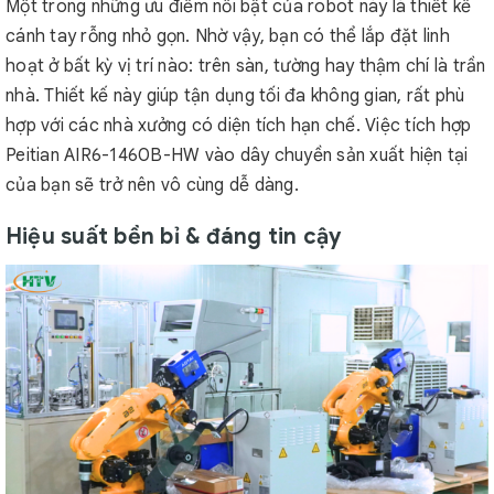
Một trong những ưu điểm nổi bật của robot này là thiết kế
cánh tay rỗng nhỏ gọn. Nhờ vậy, bạn có thể lắp đặt linh
hoạt ở bất kỳ vị trí nào: trên sàn, tường hay thậm chí là trần
nhà. Thiết kế này giúp tận dụng tối đa không gian, rất phù
hợp với các nhà xưởng có diện tích hạn chế. Việc tích hợp
Peitian AIR6-1460B-HW vào dây chuyền sản xuất hiện tại
của bạn sẽ trở nên vô cùng dễ dàng.
Hiệu suất bền bỉ & đáng tin cậy