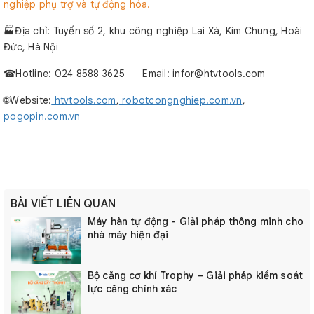
nghiệp phụ trợ và tự động hóa.
🏭Địa chỉ: Tuyến số 2, khu công nghiệp Lai Xá, Kim Chung, Hoài
Đức, Hà Nội
☎︎Hotline: 024 8588 3625 Email: infor@htvtools.com
🌐Website:
htvtools.com
,
robotcongnghiep.com.vn
,
pogopin.com.vn
BÀI VIẾT LIÊN QUAN
Máy hàn tự động - Giải pháp thông minh cho
nhà máy hiện đại
Bộ căng cơ khí Trophy – Giải pháp kiểm soát
lực căng chính xác