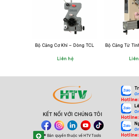
Bộ Căng Cơ Khí – Dòng TCL
Bộ Căng Từ Tín
Liên hệ
Liên
Bộ căn
2. Thông số kỹ thuật dòng D
T
On
Hotline
Đường
Tốc độ
P
L
On
kính
KẾT NỐI VỚI CHÚNG TÔI
Model
Hotline
tối đa
s
N
dây (mm)
(m/s)
(
On
Hotline
© Bản quyền thuộc về HTV Tools