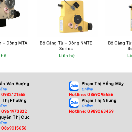
h – Dòng MTA
Bộ Căng Từ – Dòng NMTE
Bộ Căng Từ
Series
S
 hệ
Liên hệ
Li
g servo vòng kín dòng DS-TK
S-TK
rần Văn Vượng
Phạm Thị Hồng Mây
line
Online
: 0982121555
Hotline: 0869095656
hạm vi
Số giai
ê Thị Phương
Phạm Thị Nhung
Nguồn
line
Online
cấp
Hiển thị
Giao
: 0964973822
Hotline: 0989063459
ức căng
đoạn
guyễn Thị Cúc
(VDC)
g)
căng
line
: 0869015656