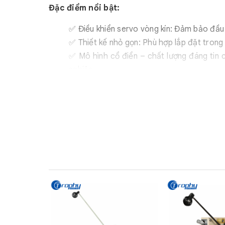
Đặc điểm nổi bật:
✅ Điều khiển servo vòng kín: Đảm bảo đầu 
✅ Thiết kế nhỏ gọn: Phù hợp lắp đặt trong
✅ Mô hình cổ điển – chất lượng đáng tin c
nghiệp.
✅ Cơ cấu xi lanh điều chỉnh hai mức căng:
hoạt khi vận hành.
✅ Tốc độ dây tối đa lên tới 10m/s: Đáp ứn