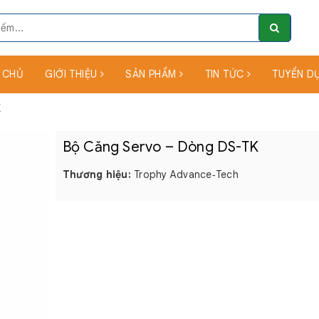
 CHỦ
GIỚI THIỆU
SẢN PHẨM
TIN TỨC
TUYỂN D
K
Bộ Căng Servo – Dòng DS-TK
Thương hiệu:
Trophy Advance‑Tech