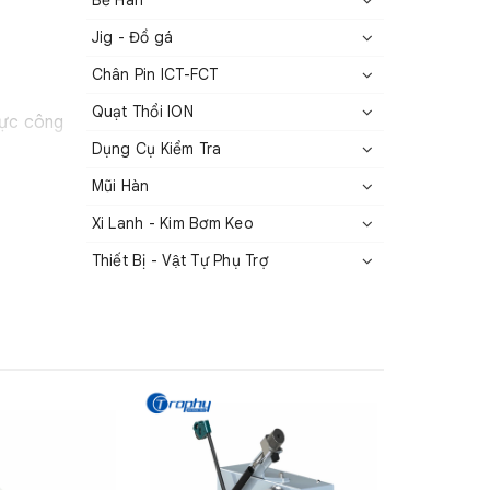
Bể Hàn
Jig - Đồ gá
Chân Pin ICT-FCT
Quạt Thổi ION
vực công
Dụng Cụ Kiểm Tra
 sự linh
Mũi Hàn
Xi Lanh - Kim Bơm Keo
o.
Thiết Bị - Vật Tự Phụ Trợ