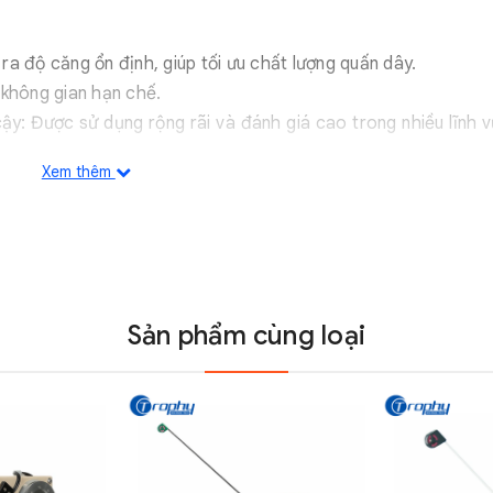
ra độ căng ổn định, giúp tối ưu chất lượng quấn dây.
 không gian hạn chế.
ậy: Được sử dụng rộng rãi và đánh giá cao trong nhiều lĩnh 
Xem thêm
 Hỗ trợ chuyển đổi giữa hai giai đoạn căng dễ dàng, nâng cao
g tốt cho cả dây chuyền sản xuất có tốc độ trung bình đến ca
Sản phẩm cùng loại