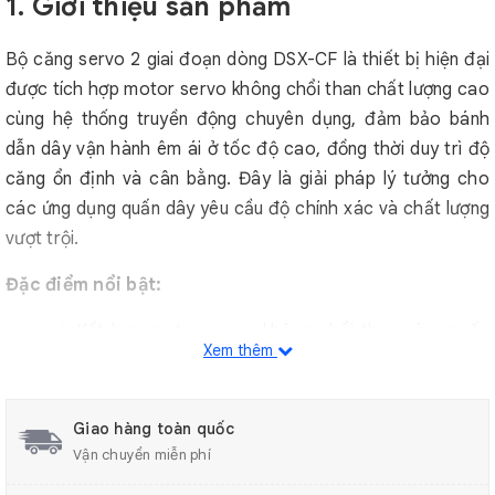
1. Giới thiệu sản phẩm
Bộ căng servo 2 giai đoạn dòng DSX-CF là thiết bị hiện đại
được tích hợp motor servo không chổi than chất lượng cao
cùng hệ thống truyền động chuyên dụng, đảm bảo bánh
dẫn dây vận hành êm ái ở tốc độ cao, đồng thời duy trì độ
căng ổn định và cân bằng. Đây là giải pháp lý tưởng cho
các ứng dụng quấn dây yêu cầu độ chính xác và chất lượng
vượt trội.
Đặc điểm nổi bật:
✅ Kết hợp motor servo không chổi than và cơ cấu
Xem thêm
truyền động đặc biệt, mang lại hiệu suất vận hành
mượt mà, ổn định.
✅ Tốc độ cấp dây tối đa lên đến 15m/s – đáp ứng các
Giao hàng toàn quốc
dây chuyền sản xuất tốc độ cao.
Vận chuyển miễn phí
✅ Thiết kế vỏ nhựa resin giúp giảm trọng lượng tổng