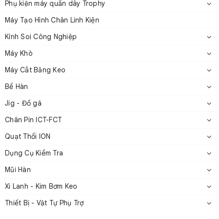
Phụ kiện máy quấn dây Trophy
Bộ căng servo 2 giai đoạn dòng DSX-CF
Máy Tạo Hình Chân Linh Kiện
2. Thông số kỹ thuật dòng DSX-CF
Kính Soi Công Nghiệp
Máy Khò
Phạm
Tốc
Máy Cắt Băng Keo
Đường
Số
Màn
vi
độ
Nguồn
giai
hình
Bể Hàn
Giao
kính
Model
tối
cấp
sức
tiếp
Jig - Đồ gá
dây
đoạn
hiển
đa
(VDC)
căng
(mm)
căng
thị
Chân Pin ICT-FCT
(m/s)
(g)
Quạt Thổi ION
Dụng Cụ Kiểm Tra
DSX-
0.01
Mũi Hàn
CF-
1 –
DC
–
15
2
Không
Khôn
Xi Lanh - Kim Bơm Keo
C22-
200
24V
0.18
45S200
Thiết Bị - Vật Tự Phụ Trợ