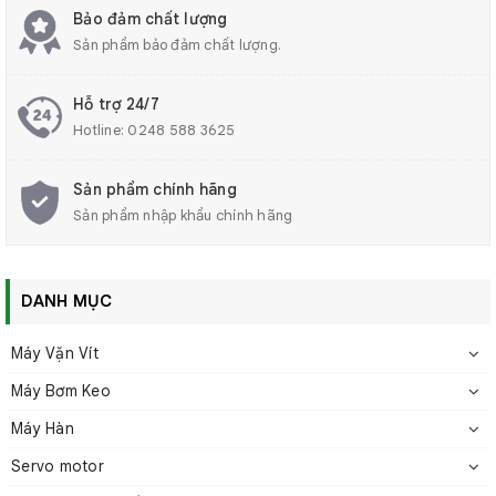
thể – tối ưu chi phí vận chuyển.
Bảo đảm chất lượng
✅ Tỷ lệ hỏng hóc thấp, tuổi thọ thiết bị cao – tiết
Sản phẩm bảo đảm chất lượng.
kiệm chi phí bảo trì, vận hành.
✅ Cơ cấu căng 2 giai đoạn giúp điều chỉnh linh hoạt
Hỗ trợ 24/7
Hotline:
0248 588 3625
theo từng loại dây và ứng dụng khác nhau.
Sản phẩm chính hãng
Sản phẩm nhập khẩu chính hãng
DANH MỤC
Máy Vặn Vít
Máy Bơm Keo
Máy Hàn
Servo motor