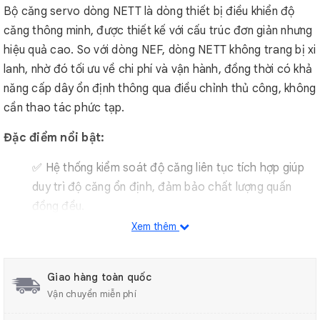
Bộ căng servo dòng NETT là dòng thiết bị điều khiển độ
căng thông minh, được thiết kế với cấu trúc đơn giản nhưng
hiệu quả cao. So với dòng NEF, dòng NETT không trang bị xi
lanh, nhờ đó tối ưu về chi phí và vận hành, đồng thời có khả
năng cấp dây ổn định thông qua điều chỉnh thủ công, không
cần thao tác phức tạp.
Đặc điểm nổi bật:
✅ Hệ thống kiểm soát độ căng liên tục tích hợp giúp
duy trì độ căng ổn định, đảm bảo chất lượng quấn
đồng đều.
✅ Tốc độ quấn tối đa lên đến 15m/s, lý tưởng cho các
Xem thêm
quy trình sản xuất tốc độ cao.
✅ Chức năng đo và truyền dữ liệu độ căng thời gian
Giao hàng toàn quốc
thực thông qua giao thức RS485, hỗ trợ giám sát và
Vận chuyển miễn phí
điều chỉnh từ xa.