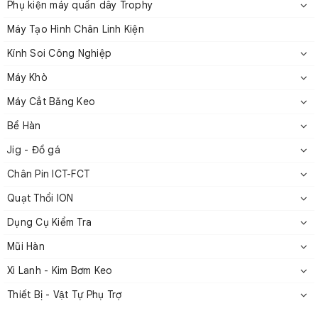
Phụ kiện máy quấn dây Trophy
Bộ căng servo dòng NETT
Máy Tạo Hình Chân Linh Kiện
2. Thông số kỹ thuật dòng NETT
Kính Soi Công Nghiệp
Máy Khò
Tốc
Phạm
Đường
Số
Máy Cắt Băng Keo
độ
vi
Nguồn
kính
giai
Giao
Bể Hàn
Model
tối
sức
cấp
dây
đoạn
tiếp
đa
căng
(VDC)
Jig - Đồ gá
(mm)
căng
(m/s)
(g)
Chân Pin ICT-FCT
Quạt Thổi ION
0,01
Dụng Cụ Kiểm Tra
4 –
DC
NETT400
–
15
1
RS485
400
24V
Mũi Hàn
0,25
Xi Lanh - Kim Bơm Keo
Thiết Bị - Vật Tự Phụ Trợ
0,06
20
DC