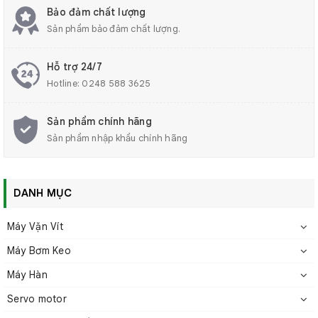
✅ Màn hình LED độ nét cao hiển thị độ căng thời gian
Bảo đảm chất lượng
thực, dễ dàng theo dõi và thao tác.
Sản phẩm bảo đảm chất lượng.
✅ Cấu trúc đơn giản – dễ vận hành – tiết kiệm chi phí,
phù hợp cho nhiều loại vật liệu và ứng dụng khác nhau
Hỗ trợ 24/7
trong sản xuất.
Hotline:
0248 588 3625
Sản phẩm chính hãng
Sản phẩm nhập khẩu chính hãng
DANH MỤC
Máy Vặn Vít
Máy Bơm Keo
Máy Hàn
Servo motor