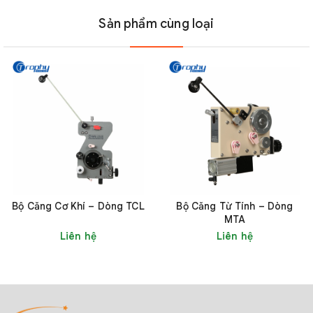
Sản phẩm cùng loại
0,01
4 –
DC
RETT400
–
15
1
LED
CAN
400
24V
0,25
0,06
20
DC
RETT800
–
15
–
1
LED
CAN
48V
0,40
800
0,10
60
Bộ Căng Cơ Khí – Dòng TCL
Bộ Căng Từ Tính – Dòng
DC
MTA
RETT2000
–
15
–
1
LED
CAN
48V
Liên hệ
Liên hệ
0,65
2000
3. Tính năng và ứng dụng