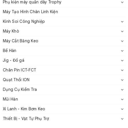
Phụ kiện máy quấn dây Trophy
Máy Tạo Hình Chân Linh Kiện
Kính Soi Công Nghiệp
Máy Khò
Máy Cắt Băng Keo
Bể Hàn
Bộ căng servo dòng RETT
Jig - Đồ gá
2. Thông số kỹ thuật dòng RETT
Chân Pin ICT-FCT
Quạt Thổi ION
Tốc
Phạm
Dụng Cụ Kiểm Tra
Đường
Số
độ
vi
Nguồn
Mũi Hàn
kính
giai
Hiển
Giao
Model
tối
sức
cấp
dây
đoạn
thị
tiếp
Xi Lanh - Kim Bơm Keo
đa
căng
(VDC)
(mm)
căng
Thiết Bị - Vật Tự Phụ Trợ
(m/s)
(g)