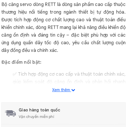
Bộ căng servo dòng RETT là dòng sản phẩm cao cấp thuộc
thương hiệu nổi tiếng trong ngành thiết bị tự động hóa.
Được tích hợp động cơ chất lượng cao và thuật toán điều
khiển chính xác, dòng RETT mang lại khả năng điều khiển độ
căng ổn định và đáng tin cậy – đặc biệt phù hợp với các
ứng dụng quấn dây tốc độ cao, yêu cầu chất lượng cuộn
dây đồng đều và chính xác.
Đặc điểm nổi bật:
✅ Tích hợp động cơ cao cấp và thuật toán chính xác,
giúp kiểm soát độ căng ổn định và phản hồi nhanh
chóng trong thời gian thực.
Xem thêm
✅ Hỗ trợ tốc độ cấp dây lên đến 15m/s, tối ưu cho
các dây chuyền sản xuất tốc độ cao.
Giao hàng toàn quốc
Vận chuyển miễn phí
✅ Cảm biến siêu chính xác, đo độ căng chuẩn xác và