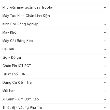
Phụ kiện máy quấn dây Trophy
Máy Tạo Hình Chân Linh Kiện
Kính Soi Công Nghiệp
Máy Khò
Đầu kim luồn dây Rubby
Máy Cắt Băng Keo
2. Thông số kỹ thuật
Bể Hàn
Jig - Đồ gá
L2
Model
L1(mm)
D1(mm)
d1(mm)
D2(mm)
Chân Pin ICT-FCT
(mm)
Quạt Thổi ION
Dụng Cụ Kiểm Tra
RC0330-
Mũi Hàn
030-
30.0
6.0
0.8
0.3
3.0
0806
Xi Lanh - Kim Bơm Keo
Thiết Bị - Vật Tự Phụ Trợ