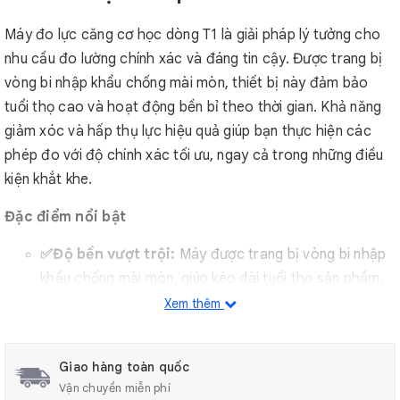
Máy đo lực căng cơ học dòng T1 là giải pháp lý tưởng cho
nhu cầu đo lường chính xác và đáng tin cậy. Được trang bị
vòng bi nhập khẩu chống mài mòn, thiết bị này đảm bảo
tuổi thọ cao và hoạt động bền bỉ theo thời gian. Khả năng
giảm xóc và hấp thụ lực hiệu quả giúp bạn thực hiện các
phép đo với độ chính xác tối ưu, ngay cả trong những điều
kiện khắt khe.
Đặc điểm nổi bật
✅Độ bền vượt trội:
Máy được trang bị vòng bi nhập
khẩu chống mài mòn, giúp kéo dài tuổi thọ sản phẩm,
đảm bảo hoạt động bền bỉ theo thời gian.
Xem thêm
✅Đo lường chính xác:
Khả năng giảm xóc và hấp
thụ lực là yếu tố then chốt, đảm bảo kết quả đo lực
Giao hàng toàn quốc
căng đạt độ chính xác cao, đáng tin cậy.
Vận chuyển miễn phí