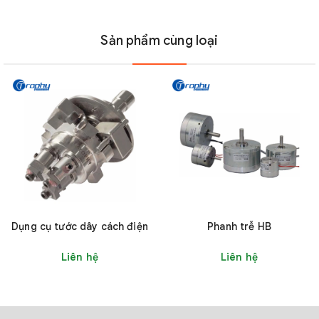
Máy đo lực căng cơ học dòng T1
Sản phẩm cùng loại
2. Thông số kỹ thuật
Phạm vi
Tỷ lệ tối
Dòng
Model
sức căng
thiểu (g)
(g)
T1-1-50
0-50
1
Dụng cụ tước dây cách điện
Phanh trễ HB
T1-1-100
0-100
2
Liên hệ
Liên hệ
T1
T1-1-200
0-200
4