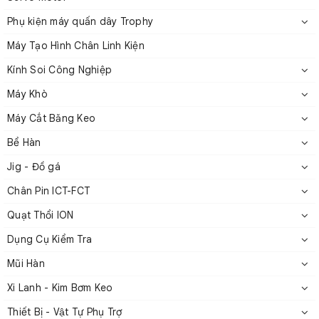
năng lượng và sẵn sàng để sử dụng ngay lập tức mà
Phụ kiện máy quấn dây Trophy
không phụ thuộc vào nguồn điện.
Máy Tạo Hình Chân Linh Kiện
✅Nhẹ và di động:
Với thiết kế cực kỳ nhẹ và di động,
Kính Soi Công Nghiệp
máy dễ dàng được mang theo và vận hành ở bất cứ
đâu, tối ưu hóa sự linh hoạt trong công việc.
Máy Khò
Máy Cắt Băng Keo
Bể Hàn
Jig - Đồ gá
Chân Pin ICT-FCT
Quạt Thổi ION
Dụng Cụ Kiểm Tra
Mũi Hàn
Xi Lanh - Kim Bơm Keo
Thiết Bị - Vật Tự Phụ Trợ