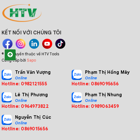
TD-
500-
DC24V
Led
RS485
RGX5000
5000
KẾT NỐI VỚI CHÚNG TÔI
TD-
1000-
DC24V
Led
RS485
RGX10KG
9999
© Bản quyền thuộc về HTV Tools
Cung cấp bởi
Sapo
Trần Văn Vượng
Phạm Thị Hồng Mây
3. Tính năng và ứng dụng
Online
Online
Hotline: 0982121555
Hotline: 0869095656
Công cụ thiết yếu cho nhà máy thông minh:
Lê Thị Phương
Phạm Thị Nhung
Dòng TD-R là công cụ đo lường thiết yếu, đặc biệt
Online
Online
Hotline: 0964973822
Hotline: 0989063459
phù hợp với các nhà máy thông minh và tự động.
Nguyễn Thị Cúc
Tăng cường hiệu quả hoạt động:
Sản phẩm giúp
Online
Hotline: 0869015656
nâng cao hiệu quả làm việc tại chỗ, góp phần tối ưu
hóa quy trình sản xuất.