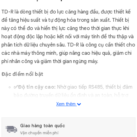
TD-R là dòng thiết bị đo lực căng hàng đầu, được thiết kế
để tăng hiệu suất và tự động hóa trong sản xuất. Thiết bị
này có thể đo và hiển thị lực căng theo thời gian thực khi
hoạt động độc lập hoặc kết nối với máy tính để thu thập và
phân tích dữ liệu chuyên sâu. TD-R là công cụ cần thiết cho
các nhà máy thông minh, giúp nâng cao hiệu quả, giảm chi
phí nhân công và giảm thời gian ngừng máy.
Đặc điểm nổi bật
✅Độ tin cậy cao:
Nhờ giao tiếp RS485, thiết bị đảm
bảo đường truyền dữ liệu ổn định và an toàn, hỗ trợ
kết nối lên đến 8 thiết bị cùng lúc.
Xem thêm
✅Đo lường chính xác:
Với cảm biến độ chính xác
cao, bạn sẽ nhận được dữ liệu đo lường tức thì và cực
Giao hàng toàn quốc
kỳ chính xác.
Vận chuyển miễn phí