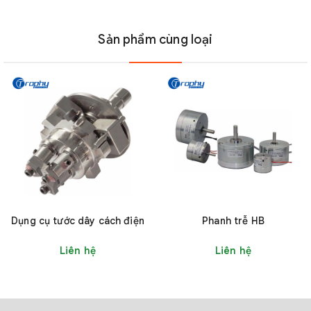
vi
Công
Màn
Giao
Dòng
Model
suất
Sản phẩm cùng loại
sức
hình
tiếp
(VDC)
căng
(g)
TD-
1-
DC24V
Led
RS485
R500
500
TD-
1-
DC24V
Led
RS485
R1000
999
Dụng cụ tước dây cách điện
Phanh trễ HB
Liên hệ
Liên hệ
TD-
200-
TD-R
DC24V
Led
RS485
RGX2000
2000