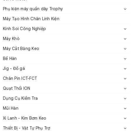
Phụ kiện máy quấn dây Trophy
Máy Tạo Hình Chân Linh Kiện
Kính Soi Công Nghiệp
Máy Khò
Máy Cắt Băng Keo
Bể Hàn
Jig - Đồ gá
Chân Pin ICT-FCT
Quạt Thổi ION
Máy đo độ căng dòng TD-R
Dụng Cụ Kiểm Tra
2. Thông số kỹ thuật
Mũi Hàn
Xi Lanh - Kim Bơm Keo
Thiết Bị - Vật Tự Phụ Trợ
Phạm