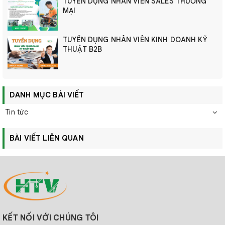
TUYỂN DỤNG NHÂN VIÊN SALES THƯƠNG
MẠI
TUYỂN DỤNG NHÂN VIÊN KINH DOANH KỸ
THUẬT B2B
DANH MỤC BÀI VIẾT
Tin tức
BÀI VIẾT LIÊN QUAN
KẾT NỐI VỚI CHÚNG TÔI