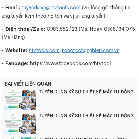
- Email:
tuyendung@htvtools.com
(vui lòng gửi thông tin
ứng tuyển kèm theo họ tên và vị trí ứng tuyển).
- Điện thoại/Zalo:
0983.552.123 (Ms. Hoa)/ 0368.134.075
(Ms Hằng)
- Website:
htvtools.com
,
robotcongnghiep.com.vn
- Fanpage:
https://www.facebook.com/htvtool
BÀI VIẾT LIÊN QUAN
TUYỂN DỤNG KỸ SƯ THIẾT KẾ MÁY TỰ ĐỘNG
TUYỂN DỤNG KỸ SƯ THIẾT KẾ MÁY TỰ ĐỘNG