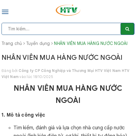
Toggle
navigation
Trang chủ
Tuyển dụng
NHÂN VIÊN MUA HÀNG NƯỚC NGOÀI
NHÂN VIÊN MUA HÀNG NƯỚC NGOÀI
Đăng bởi
Công ty CP Công Nghiệp và Thương Mại HTV Việt Nam HTV
Việt Nam
vào lúc 18/10/2025
NHÂN VIÊN MUA HÀNG NƯỚC
NGOÀI
1. Mô tả công việc
Tìm kiếm, đánh giá và lựa chọn nhà cung cấp nước