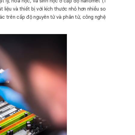
ật lý, hóa học, và sinh học ở cấp độ nanomet (1
liệu và thiết bị với kích thước nhỏ hơn nhiều so
ác trên cấp độ nguyên tử và phân tử, công nghệ