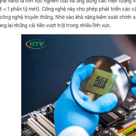
hệ nano là lĩnh vực nghiên cứu và ứng dụng các hiện tượng v
 = 1 phần tỷ mét). Công nghệ này cho phép phát triển các vật 
 công nghệ truyền thống. Nhờ vào khả năng kiểm soát chính x
g lại những cải tiến vượt trội trong nhiều lĩnh vực.