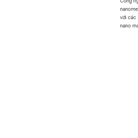
Công ng
nanomet
với các
nano man