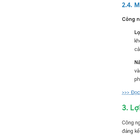
2.4. 
Công n
Lọ
kh
cả
N
và
ph
>>> Đọc
3. L
Công ng
đáng kể