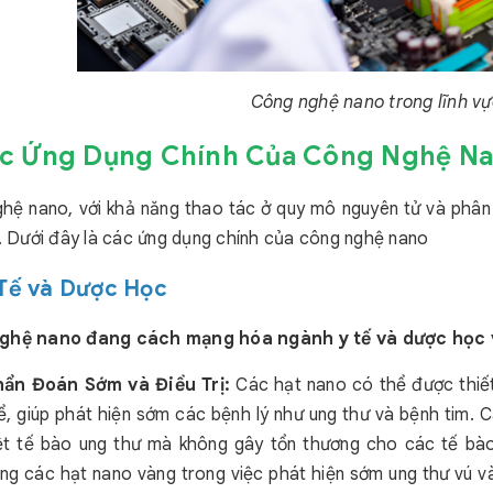
Công nghệ nano trong lĩnh vự
ác Ứng Dụng Chính Của Công Nghệ N
hệ nano, với khả năng thao tác ở quy mô nguyên tử và phân
c. Dưới đây là các ứng dụng chính của công nghệ nano
Y Tế và Dược Học
ghệ nano đang cách mạng hóa ngành y tế và dược học 
ẩn Đoán Sớm và Điều Trị:
Các hạt nano có thể được thiế
ể, giúp phát hiện sớm các bệnh lý như ung thư và bệnh tim. 
ệt tế bào ung thư mà không gây tổn thương cho các tế bào
ng các hạt nano vàng trong việc phát hiện sớm ung thư vú v