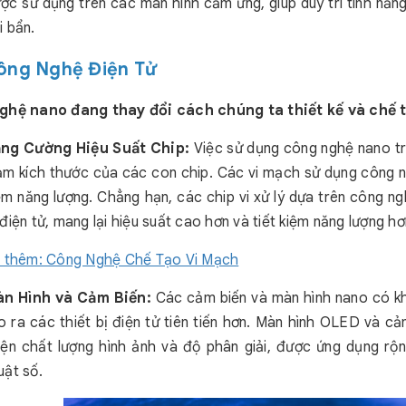
ợc sử dụng trên các màn hình cảm ứng, giúp duy trì tính năng
i bẩn.
Công Nghệ Điện Tử
hệ nano đang thay đổi cách chúng ta thiết kế và chế tạ
ng Cường Hiệu Suất Chip:
Việc sử dụng công nghệ nano tro
ảm kích thước của các con chip. Các vi mạch sử dụng công ng
ệm năng lượng. Chẳng hạn, các chip vi xử lý dựa trên công n
 điện tử, mang lại hiệu suất cao hơn và tiết kiệm năng lượng hơ
 thêm: Công Nghệ Chế Tạo Vi Mạch
n Hình và Cảm Biến:
Các cảm biến và màn hình nano có khả
o ra các thiết bị điện tử tiên tiến hơn. Màn hình OLED và c
iện chất lượng hình ảnh và độ phân giải, được ứng dụng rộn
uật số.