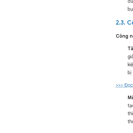
đư
bụ
2.3. 
Công ng
Tă
gi
ki
bị
>>> Đọc
Mà
tạ
th
th