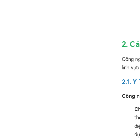
2. C
Công ng
lĩnh vự
2.1. 
Công n
Ch
th
di
dụ