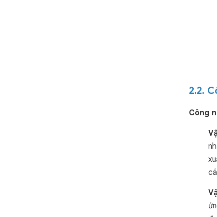
2.2. 
Công ng
Vậ
nh
xu
cá
Vậ
ứn