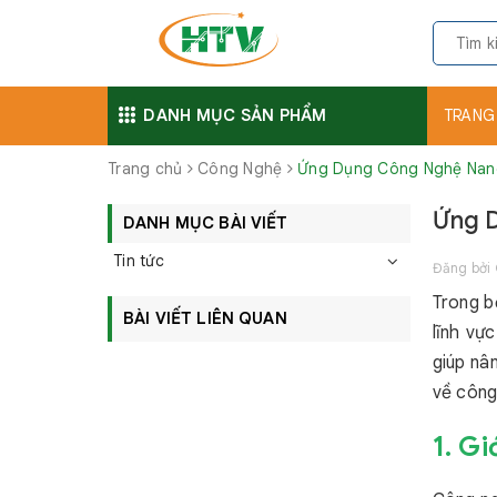
DANH MỤC SẢN PHẨM
TRANG
Trang chủ
Công Nghệ
Ứng Dụng Công Nghệ Nano
Ứng 
DANH MỤC BÀI VIẾT
Tin tức
Đăng bởi
Trong b
BÀI VIẾT LIÊN QUAN
lĩnh vự
giúp nâ
về công
1. G