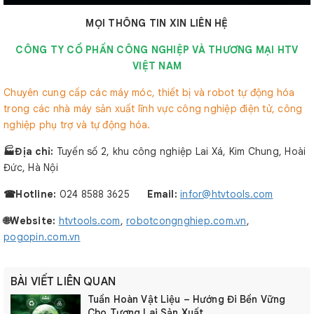
MỌI THÔNG TIN XIN LIÊN HỆ
CÔNG TY CỔ PHẦN CÔNG NGHIỆP VÀ THƯƠNG MẠI HTV
VIỆT NAM
Chuyên cung cấp các máy móc, thiết bị và robot tự động hóa
trong các nhà máy sản xuất lĩnh vực công nghiệp điện tử, công
nghiệp phụ trợ và tự động hóa.
🏭Địa chỉ:
Tuyến số 2, khu công nghiệp Lai Xá, Kim Chung, Hoài
Đức, Hà Nội
☎︎Hotline:
024 8588 3625
Email:
infor@htvtools.com
🌐Website:
htvtools.com
,
robotcongnghiep.com.vn
,
pogopin.com.vn
BÀI VIẾT LIÊN QUAN
Tuần Hoàn Vật Liệu – Hướng Đi Bền Vững
Cho Tương Lai Sản Xuất