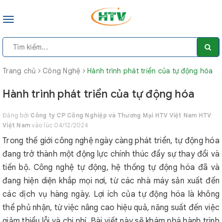
Toggle
navigation
Trang chủ
Công Nghệ
Hành trình phát triển của tự động hóa
Hành trình phát triển của tự động hóa
Đăng bởi
Công ty CP Công Nghiệp và Thương Mại HTV Việt Nam HTV
Việt Nam
vào lúc 04/12/2024
Trong thế giới công nghệ ngày càng phát triển, tự động hóa
đang trở thành một động lực chính thúc đẩy sự thay đổi và
tiến bộ. Công nghệ tự động, hệ thống tự động hóa đã và
đang hiện diện khắp mọi nơi, từ các nhà máy sản xuất đến
các dịch vụ hàng ngày. Lợi ích của tự động hóa là không
thể phủ nhận, từ việc nâng cao hiệu quả, năng suất đến việc
giảm thiểu lỗi và chi phí. Bài viết này sẽ khám phá hành trình